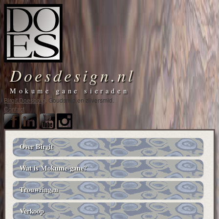
Doesdesign.nl
Mokume gane sieraden
Birgit Doesborg
, Goudsmid en zilversmid.
Contact
Over Birgit
Main
navigation
Wat is Mokume-gane?
Trouwringen
Verkoop