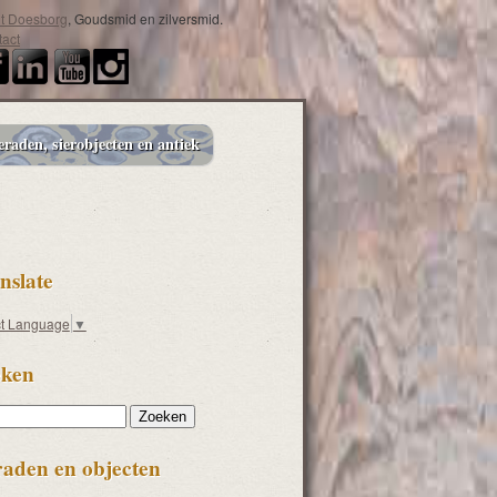
it Doesborg
, Goudsmid en zilversmid.
act
eraden, sierobjecten en antiek
nslate
ct Language
▼
ken
en
raden en objecten