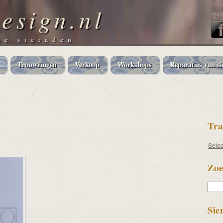
esign.nl
Birg
Cont
e sieraden
Trouwringen
Verkoop
Workshops
Reparaties van si
Tra
Sele
Zoe
Zoek
Sie