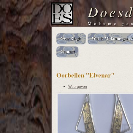
Doesd
Mokume gan
Over Birgit
Wat is Mokume-gane?
Main
navigation
Contact
Oorbellen "Elvenar"
Weergeven
Primaire
tabs