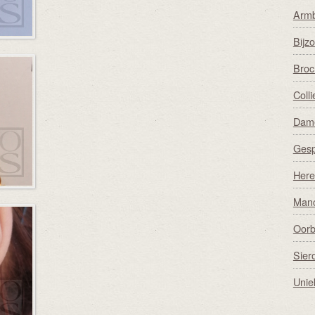
Arm
Bijz
Broc
Coll
Dame
Ges
Here
Man
Oorb
Sier
Unie