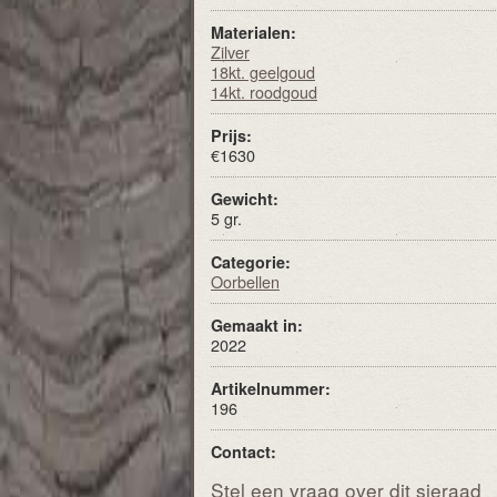
Materialen:
Zilver
18kt. geelgoud
14kt. roodgoud
Prijs:
€1630
Gewicht:
5 gr.
Categorie:
Oorbellen
Gemaakt in:
2022
Artikelnummer:
196
Contact:
Stel een vraag over dit sieraad