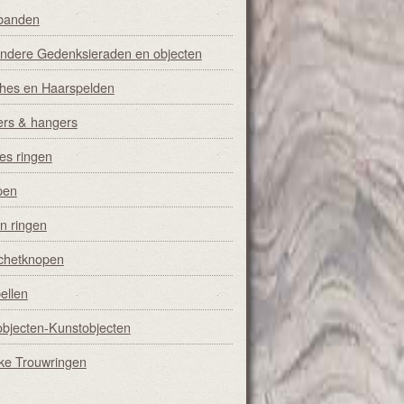
banden
ondere Gedenksieraden en objecten
hes en Haarspelden
iers & hangers
s ringen
pen
n ringen
chetknopen
ellen
objecten-Kunstobjecten
ke Trouwringen